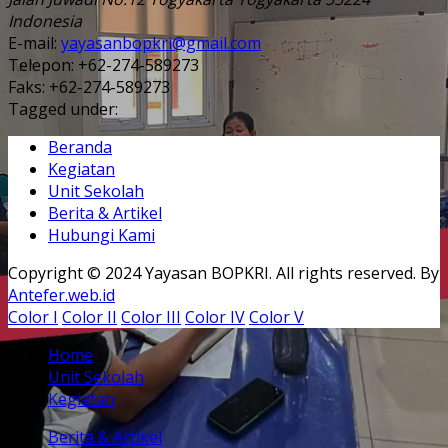
Indonesia
E-mail:
yayasanbopkri@gmail.com
Telepon:
+62-274-589273
Faks:
+62-274-589273
Tagged under:
Beranda
Kegiatan
Unit Sekolah
Berita & Artikel
Hubungi Kami
Copyright © 2024 Yayasan BOPKRI. All rights reserved. By
Antefer.web.id
Color I
Color II
Color III
Color IV
Color V
Home
Unit Sekolah
Kegiatan
Berita & Artikel