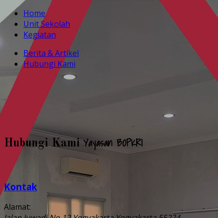
Home
Unit Sekolah
Kegiatan
Berita & Artikel
Hubungi Kami
Yayasan BOPKRI
Hubungi Kami
Kontak
Alamat:
Jalan Juwadi No.12
Yogyakarta
Yogyakarta
55224