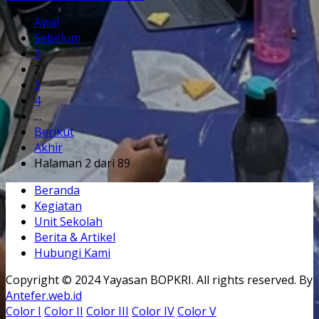
Awal
Sebelum
1
2
3
4
…
Berikut
Akhir
Halaman 2 dari 89
Beranda
Kegiatan
Unit Sekolah
Berita & Artikel
Hubungi Kami
Copyright © 2024 Yayasan BOPKRI. All rights reserved. By
Antefer.web.id
Color I
Color II
Color III
Color IV
Color V