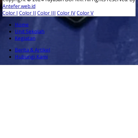
Antefer.web.id
Color I
Color II
Color III
Color IV
Color V
Home
Unit Sekolah
Kegiatan
Berita & Artikel
Hubungi Kami