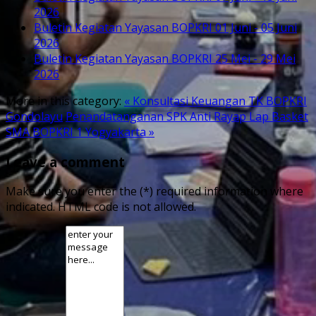
2026
Buletin Kegiatan Yayasan BOPKRI 01 Juni - 05 Juni
2026
Buletin Kegiatan Yayasan BOPKRI 25 Mei - 29 Mei
2026
More in this category:
« Konsultasi Keuangan TK BOPKRI
Gondolayu
Penandatanganan SPK Anti Rayap Lap Basket
SMA BOPKRI 1 Yogyakarta »
Leave a comment
Make sure you enter the (*) required information where
indicated. HTML code is not allowed.