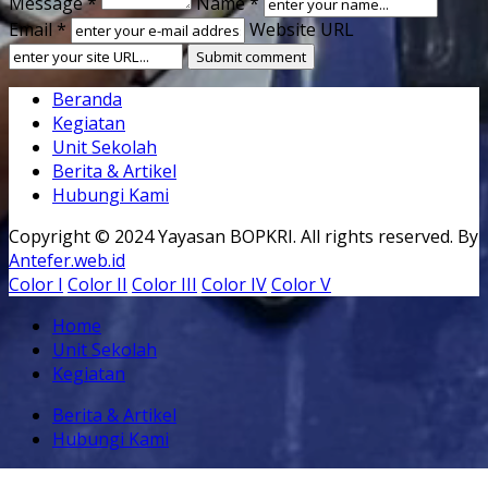
Message *
Name *
Email *
Website URL
Beranda
Kegiatan
Unit Sekolah
Berita & Artikel
Hubungi Kami
Copyright © 2024 Yayasan BOPKRI. All rights reserved. By
Antefer.web.id
Color I
Color II
Color III
Color IV
Color V
Home
Unit Sekolah
Kegiatan
Berita & Artikel
Hubungi Kami