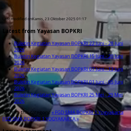
Last modified onKamis, 23 Oktober 2025 01:17
Latest from Yayasan BOPKRI
Buletin Kegiatan Yayasan BOPKRI 22 Juni - 28 Juni
2026
Buletin Kegiatan Yayasan BOPKRI 15 Juni - 20 Juni
2026
Buletin Kegiatan Yayasan BOPKRI 07 Juni - 13 Juni
2026
Buletin Kegiatan Yayasan BOPKRI 01 Juni - 05 Juni
2026
Buletin Kegiatan Yayasan BOPKRI 25 Mei - 29 Mei
2026
More in this category:
« FGD SMA BOPKRI 1 Yogyakarta
FGD SMK BOPKRI 1 YOGYAKARTA »