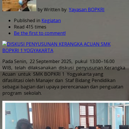
by Written by
Yayasan BOPKRI
Published in
Kegiatan
Read 415 times
Be the first to comment!
Pada Senin, 22 September 2025, pukul 13.00–16.00
WIB, telah dilaksanakan diskusi penyusunan Kerangka
Acuan untuk SMK BOPKRI 1 Yogyakarta yang
difasilitasi oleh Manajer dan Staf Bidang Pendidikan
sebagai bagian dari upaya perencanaan dan penguatan
program sekolah.