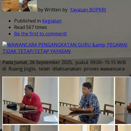
by Written by
Yayasan BOPKRI
Published in
Kegiatan
Read 567 times
Be the first to comment!
Pada Jumat, 26 September 2025, pukul 09.00–15.15 WIB
di Ruang Joglo, telah dilaksanakan proses wawancara