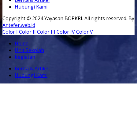
Berita & Artikel
Hubungi Kami
Copyright © 2024 Yayasan BOPKRI. All rights reserved. By
Antefer.web.id
Color I
Color II
Color III
Color IV
Color V
Home
Unit Sekolah
Kegiatan
Berita & Artikel
Hubungi Kami