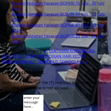
Buletin Kegiatan Yayasan BOPKRI 15 Juni - 20 Juni
2026
Buletin Kegiatan Yayasan BOPKRI 07 Juni - 13 Juni
2026
Buletin Kegiatan Yayasan BOPKRI 01 Juni - 05 Juni
2026
Buletin Kegiatan Yayasan BOPKRI 25 Mei - 29 Mei
2026
More in this category:
« PELATIHAN KOMUNIKASI
EFEKTIF DI DUNIA PENDIDIKAN HARI KEDUA
MENGHADIRI HUT SD BOPKRI GONDOLAYU »
Leave a comment
Make sure you enter the (*) required information where
indicated. HTML code is not allowed.