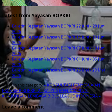
Latest from Yayasan BOPKRI
Buletin Kegiatan Yayasan BOPKRI 22 Juni - 28 Juni
2026
Buletin Kegiatan Yayasan BOPKRI 15 Juni - 20 Juni
2026
Buletin Kegiatan Yayasan BOPKRI 07 Juni - 13 Juni
2026
Buletin Kegiatan Yayasan BOPKRI 01 Juni - 05 Juni
2026
Buletin Kegiatan Yayasan BOPKRI 25 Mei - 29 Mei
2026
More in this category:
« KONSULTASI PENYESUAIAN
RKAS SMP BOPKRI 2 - KALYCA
MENDAMPINGI
KUNJUNGAN LEMBAGA BIBLE LEAGUE INDONESIA »
Leave a comment