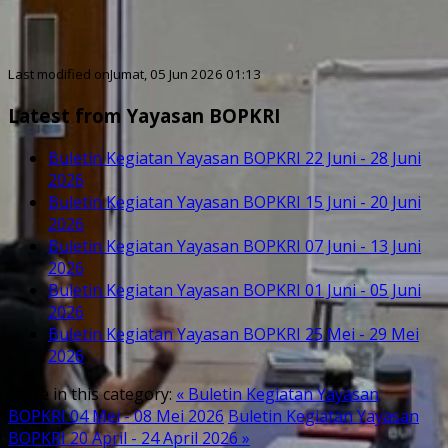
Last modified onJumat, 05 Jun 2026 01:13
Latest from Yayasan BOPKRI
Buletin Kegiatan Yayasan BOPKRI 22 Juni - 28 Juni
2026
Buletin Kegiatan Yayasan BOPKRI 15 Juni - 20 Juni
2026
Buletin Kegiatan Yayasan BOPKRI 07 Juni - 13 Juni
2026
Buletin Kegiatan Yayasan BOPKRI 01 Juni - 05 Juni
2026
Buletin Kegiatan Yayasan BOPKRI 25 Mei - 29 Mei
2026
More in this category:
« Buletin Kegiatan Yayasan
BOPKRI 04 Mei - 08 Mei 2026
Buletin Kegiatan Yayasan
BOPKRI 20 April - 24 April 2026 »