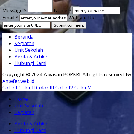
Message *
Name *
Email *
Website URL
Beranda
Kegiatan
Unit Sekolah
Berita & Artikel
Hubungi Kami
Copyright © 2024 Yayasan BOPKRI. All rights reserved. By
Antefer.web.id
Color I
Color II
Color III
Color IV
Color V
Home
Unit Sekolah
Kegiatan
Berita & Artikel
Hubungi Kami