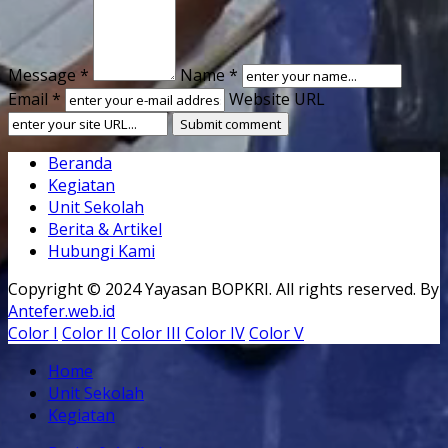
Message *
Name *
Email *
Website URL
Beranda
Kegiatan
Unit Sekolah
Berita & Artikel
Hubungi Kami
Copyright © 2024 Yayasan BOPKRI. All rights reserved. By
Antefer.web.id
Color I
Color II
Color III
Color IV
Color V
Home
Unit Sekolah
Kegiatan