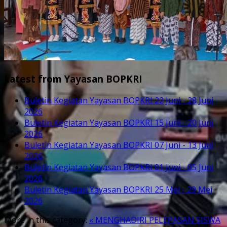
Latest from Yayasan BOPKRI
Buletin Kegiatan Yayasan BOPKRI 22 Juni - 28 Juni
2026
Buletin Kegiatan Yayasan BOPKRI 15 Juni - 20 Juni
2026
Buletin Kegiatan Yayasan BOPKRI 07 Juni - 13 Juni
2026
Buletin Kegiatan Yayasan BOPKRI 01 Juni - 05 Juni
2026
Buletin Kegiatan Yayasan BOPKRI 25 Mei - 29 Mei
2026
More in this category:
« MENGHADIRI PELEPASAN SISWA