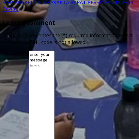
SMP BOPKRI 3 YOGYAKARTA
RAPAT PERSIAPAN BOPKRI
EXPO »
Leave a comment
Make sure you enter the (*) required information where
indicated. HTML code is not allowed.