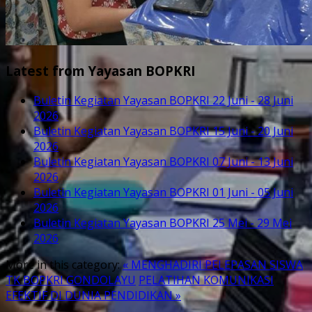
Latest from Yayasan BOPKRI
Buletin Kegiatan Yayasan BOPKRI 22 Juni - 28 Juni
2026
Buletin Kegiatan Yayasan BOPKRI 15 Juni - 20 Juni
2026
Buletin Kegiatan Yayasan BOPKRI 07 Juni - 13 Juni
2026
Buletin Kegiatan Yayasan BOPKRI 01 Juni - 05 Juni
2026
Buletin Kegiatan Yayasan BOPKRI 25 Mei - 29 Mei
2026
More in this category:
« MENGHADIRI PELEPASAN SISWA
TK BOPKRI GONDOLAYU
PELATIHAN KOMUNIKASI
EFEKTIF DI DUNIA PENDIDIKAN »