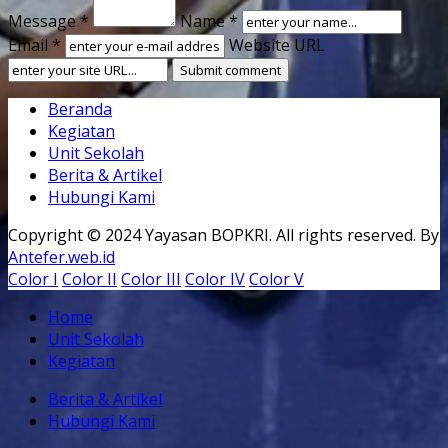
Message *
Name *
Email *
Website URL
Beranda
Kegiatan
Unit Sekolah
Berita & Artikel
Hubungi Kami
Copyright © 2024 Yayasan BOPKRI. All rights reserved. By
Antefer.web.id
Color I
Color II
Color III
Color IV
Color V
Home
Unit Sekolah
Kegiatan
Berita & Artikel
Hubungi Kami