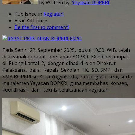
by Written by
Yayasan BOPKRI
Published in
Kegiatan
Read 441 times
Be the first to comment!
Pada Senin, 22 September 2025, pukul 10.00 WIB, telah
dilaksanakan rapat persiapan BOPKRI EXPO bertempat
di Ruang Lantai 2, dengan dihadiri oleh Direktur
Pelaksana, para Kepala Sekolah TK, SD, SMP, dan
SMA BOPKRI se-Kota Yogyakarta, empat guru seni, serta
manajemen Yayasan BOPKRI, guna membahas konsep,
koordinasi, dan teknis pelaksanaan kegiatan.