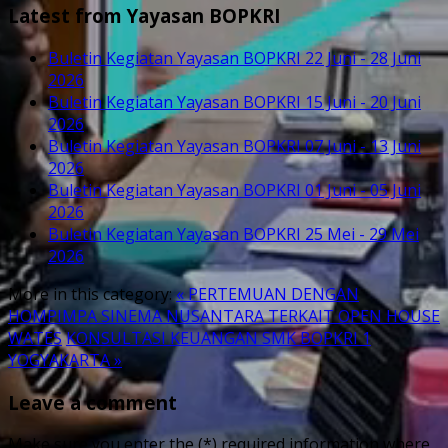
Latest from Yayasan BOPKRI
Buletin Kegiatan Yayasan BOPKRI 22 Juni - 28 Juni
2026
Buletin Kegiatan Yayasan BOPKRI 15 Juni - 20 Juni
2026
Buletin Kegiatan Yayasan BOPKRI 07 Juni - 13 Juni
2026
Buletin Kegiatan Yayasan BOPKRI 01 Juni - 05 Juni
2026
Buletin Kegiatan Yayasan BOPKRI 25 Mei - 29 Mei
2026
More in this category:
« PERTEMUAN DENGAN
HOMPIMPA SINEMA NUSANTARA TERKAIT OPEN HOUSE
WATES
KONSULTASI KEUANGAN SMK BOPKRI 1
YOGYAKARTA »
Leave a comment
Make sure you enter the (*) required information where