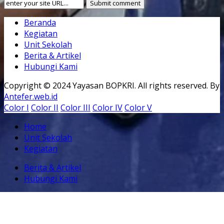
Beranda
Kegiatan
Unit Sekolah
Berita & Artikel
Hubungi Kami
Copyright © 2024 Yayasan BOPKRI. All rights reserved. By
Antefer.web.id
Color I
Color II
Color III
Color IV
Color V
Home
Unit Sekolah
Kegiatan
Berita & Artikel
Hubungi Kami