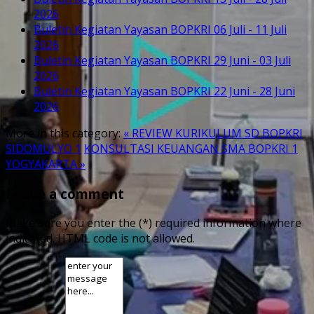
2026
Buletin Kegiatan Yayasan BOPKRI 06 Juli - 11 Juli
2026
Buletin Kegiatan Yayasan BOPKRI 29 Juni - 03 Juli
2026
Buletin Kegiatan Yayasan BOPKRI 22 Juni - 28 Juni
2026
More in this category:
« REVIEW KURIKULUM SD BOPKRI
SIDOMULYO 1
KONSULTASI KEUANGAN SMA BOPKRI 1
YOGYAKARTA »
Leave a comment
Make sure you enter the (*) required information where
indicated. HTML code is not allowed.