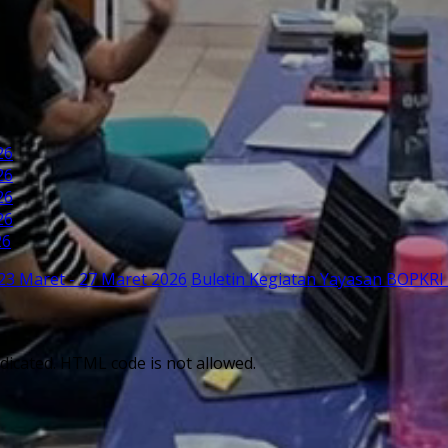
26
26
26
26
26
23 Maret - 27 Maret 2026
Buletin Kegiatan Yayasan BOPKRI 
dicated. HTML code is not allowed.