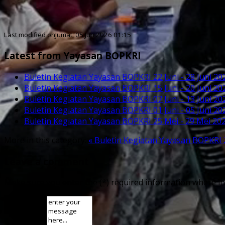
Last modified onJumat, 05 Jun 2026 01:15
Latest from Yayasan BOPKRI
Buletin Kegiatan Yayasan BOPKRI 22 Juni - 28 Juni 20
Buletin Kegiatan Yayasan BOPKRI 15 Juni - 20 Juni 20
Buletin Kegiatan Yayasan BOPKRI 07 Juni - 13 Juni 20
Buletin Kegiatan Yayasan BOPKRI 01 Juni - 05 Juni 20
Buletin Kegiatan Yayasan BOPKRI 25 Mei - 29 Mei 20
More in this category:
« Buletin Kegiatan Yayasan BOPKRI 
Leave a comment
Make sure you enter the (*) required information where in